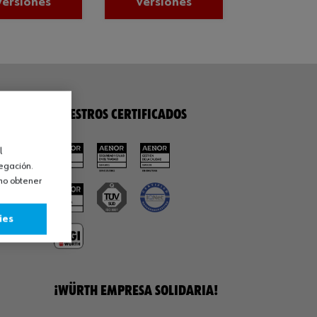
versiones
versiones
NUESTROS CERTIFICADOS
l
vegación.
omo obtener
ies
¡WÜRTH EMPRESA SOLIDARIA!