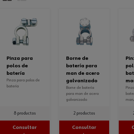
pinza para
borne de
pinza para
polos de
batería para
pol
batería
man de acero
bat
pinza para polos de
galvanizado
ma
batería
borne de batería
pinza para polos de
para man de acero
bate
galvanizado
man/
8 productos
2 productos
Consultar
Consultar