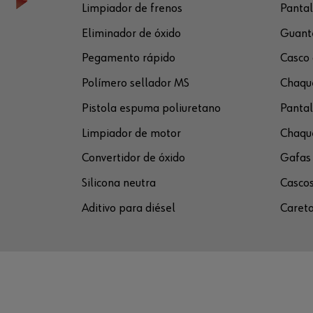
Limpiador de frenos
Pantal
Eliminador de óxido
Guante
Pegamento rápido
Casco 
Polímero sellador MS
Chaque
Pistola espuma poliuretano
Pantal
Limpiador de motor
Chaque
Convertidor de óxido
Gafas 
Silicona neutra
Cascos
Aditivo para diésel
Careta