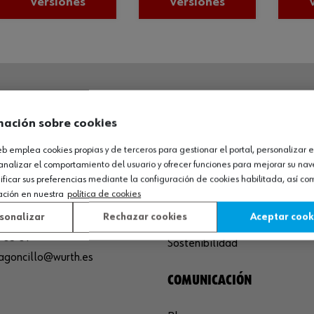
versiones
versiones
O LOGÍSTICO / MUSEO
SOBRE WÜRTH
mación sobre cookies
España S.A
Empresa
web emplea cookies propias y de terceros para gestionar el portal, personalizar e
analizar el comportamiento del usuario y ofrecer funciones para mejorar su na
de Cameros, pcls. 86-88
Museo
icar sus preferencias mediante la configuración de cookies habilitada, así c
Sequero, El (Agoncillo)
Ayuda
ación en nuestra
política de cookies
ja, España
Compliance
sonalizar
Rechazar cookies
Aceptar cook
Calidad
 03 01
Sostenibilidad
agoncillo@wurth.es
COMUNICACIÓN