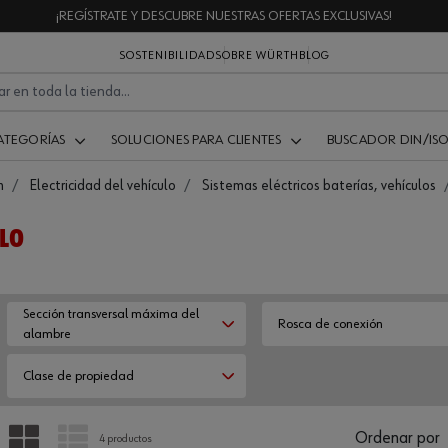
¡REGÍSTRATE Y DESCUBRE NUESTRAS OFERTAS EXCLUSIVAS!
SOSTENIBILIDAD
SOBRE WÜRTH
BLOG
ATEGORÍAS
SOLUCIONES PARA CLIENTES
BUSCADOR DIN/IS
n
Electricidad del vehículo
Sistemas eléctricos baterías, vehículos
ULO
Sección transversal máxima del
Rosca de conexión
alambre
Clase de propiedad
PARRILLA
LISTA
Ordenar por
4 productos