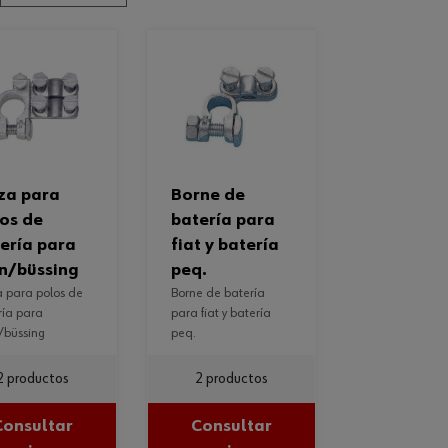
borne de
os de
batería para
ería para
fiat y batería
n/büssing
peq.
borne de batería
ría para
para fiat y batería
büssing
peq.
2 productos
2 productos
Consultar
Consultar