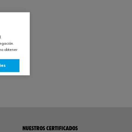
l
vegación.
omo obtener
ies
NUESTROS CERTIFICADOS