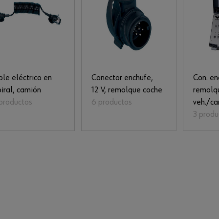
le eléctrico en
Conector enchufe,
Con. en
iral, camión
12 V, remolque coche
remolq
productos
6 productos
veh./ca
3 produ