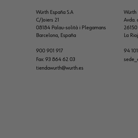
Würth España S.A
Würth 
C/Joiers 21
Avda. 
08184 Palau-solità i Plegamans
26150 
Barcelona, España
La Rio
900 901 917
94 101
Fax:
93 864 62 03
sede_
tiendawurth@wurth.es