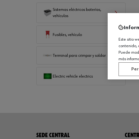
Sistemas eléctricos baterías,
vehículos
Infor
Fusibles, vehículo
Este sitio 
contenido, 
Puede modif
Terminal para crimpar y soldar
más inform
Per
Electric vehicle electrics
SEDE CENTRAL
CENTR