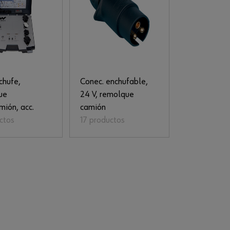
chufe,
Conec. enchufable,
ue
24 V, remolque
mión, acc.
camión
ctos
17 productos