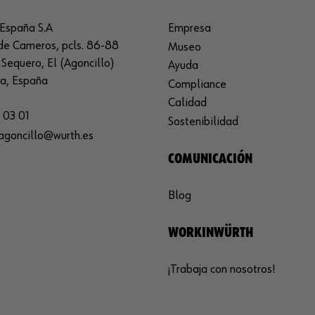
España S.A
Empresa
de Cameros, pcls. 86-88
Museo
Sequero, El (Agoncillo)
Ayuda
ja, España
Compliance
Calidad
 03 01
Sostenibilidad
agoncillo@wurth.es
COMUNICACIÓN
Blog
WORKINWÜRTH
¡Trabaja con nosotros!