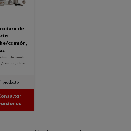
rta
he/camión,
os
e/camión, otros
1 producto
Consultar
versiones