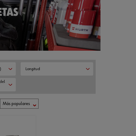
ETAS
)
Longitud
del