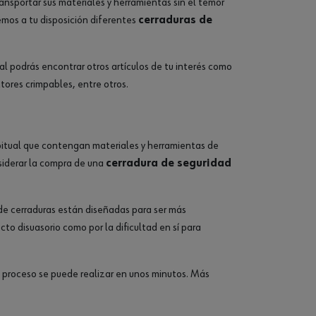
sportar sus materiales y herramientas sin el temor
emos a tu disposición diferentes
cerraduras de
ual podrás encontrar otros artículos de tu interés como
ores crimpables, entre otros.
abitual que contengan materiales y herramientas de
nsiderar la compra de una
cerradura de seguridad
de cerraduras están diseñadas para ser más
cto disuasorio como por la dificultad en sí para
El proceso se puede realizar en unos minutos. Más