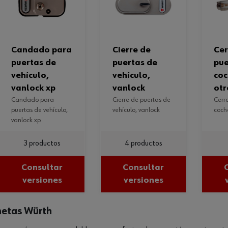
candado para
cierre de
cerradura de
puertas de
puertas de
pue
vehículo,
vehículo,
coc
vanlock xp
vanlock
otr
candado para
cierre de puertas de
cerradura de puerta
puertas de vehículo,
vehículo, vanlock
coch
vanlock xp
3 productos
4 productos
Consultar
Consultar
versiones
versiones
netas Würth