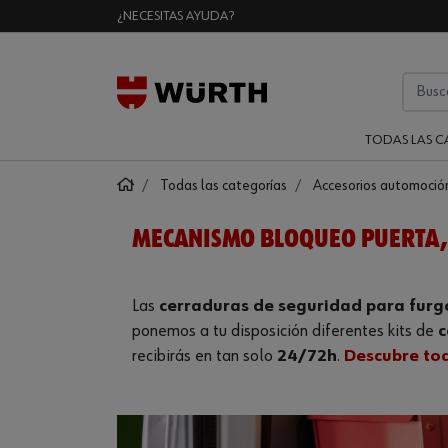
¿NECESITAS AYUDA?
TODAS LAS C
Todas las categorías
Accesorios automoció
MECANISMO BLOQUEO PUERTA,
Las
cerraduras de seguridad para fur
ponemos a tu disposición diferentes kits de
c
recibirás en tan solo
24/72h
.
Descubre to