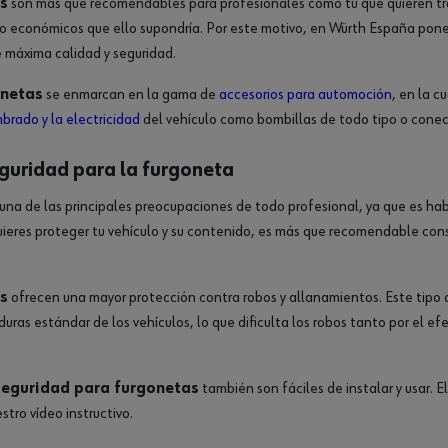
s
son más que recomendables para profesionales como tú que quieren tran
omo económicos que ello supondría. Por este motivo, en Würth España pon
 máxima calidad y seguridad.
onetas
se enmarcan en la gama de
accesorios para automoción
, en la c
brado y la electricidad
del vehículo como bombillas de todo tipo o conect
guridad para la furgoneta
 una de las principales preocupaciones de todo profesional, ya que es h
quieres proteger tu vehículo y su contenido, es más que recomendable co
s
ofrecen una mayor protección contra robos y allanamientos. Este tipo 
duras estándar de los vehículos, lo que dificulta los robos tanto por el efe
seguridad para furgonetas
también son fáciles de instalar y usar. 
ro vídeo instructivo.