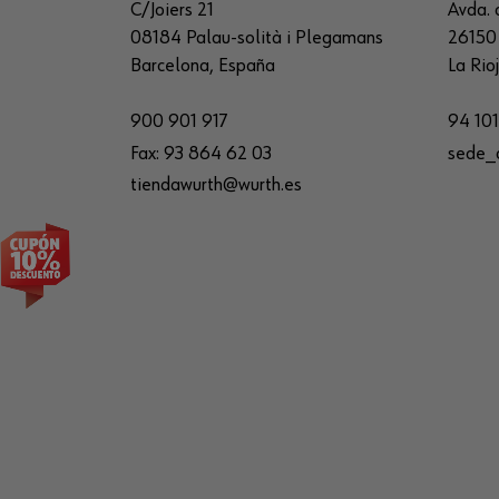
C/Joiers 21
Avda. 
08184 Palau-solità i Plegamans
26150 
Barcelona, España
La Rio
900 901 917
94 101
Fax:
93 864 62 03
sede_
tiendawurth@wurth.es