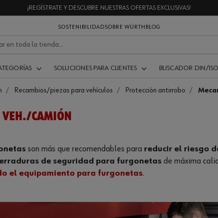
¡REGÍSTRATE Y DESCUBRE NUESTRAS OFERTAS EXCLUSIVAS!
SOSTENIBILIDAD
SOBRE WÜRTH
BLOG
ATEGORÍAS
SOLUCIONES PARA CLIENTES
BUSCADOR DIN/IS
n
Recambios/piezas para vehículos
Protección antirrobo
Mecan
 VEH./CAMIÓN
gonetas
son más que recomendables para
reducir el riesgo 
erraduras de seguridad para furgonetas
de máxima calida
do el equipamiento para furgonetas
.