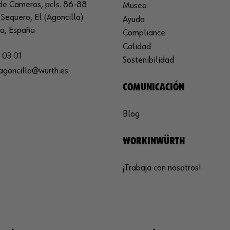
de Cameros, pcls. 86-88
Museo
Sequero, El (Agoncillo)
Ayuda
ja, España
Compliance
Calidad
 03 01
Sostenibilidad
agoncillo@wurth.es
COMUNICACIÓN
Blog
WORKINWÜRTH
¡Trabaja con nosotros!