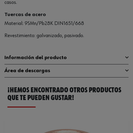
casos.
Tuercas de acero
Material: 9SMn/Pb28K DIN1651/668
Revestimiento: galvanizado, pasivado.
Información del producto
Área de descargas
Material
ST
¡HEMOS ENCONTRADO OTROS PRODUCTOS
Superficie
ZN
Catálogo General
0663480
QUE TE PUEDEN GUSTAR!
Longitud
8 mm
Ficha Técnica
32405460.pdf
Diseño
Rosca métrica nominal
Ficha Técnica
32405467.pdf
Diámetro nominal
4 mm