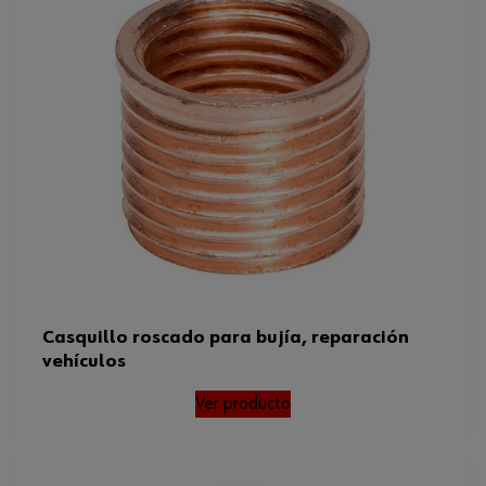
Tipo de rosca
M
Paso
0.7 mm
Código del sistema armonizado
73269098900
Peso del producto (por artículo)
1.029 g
Tipo de rosca x diámetro nominal
M4 x 0,7
x paso
Casquillo roscado para bujía, reparación
vehículos
Ver producto