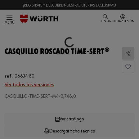
¡REGÍSTRATE Y DESCUBRE NUESTRAS OFERTAS EXCLUSIVAS!
BUSCAR
INICIAR SESIÓN
MENÚ
Loading...
CASQUILLO ROSCADO TIME-SERT®
Comp
ref.
:
06634 80
Ver todas las versiones
CASQUILLO-TIME-SERT-M4-0,7X8,0
Loading...
Ver catálogo
Descargar ficha técnica
CANTIDAD
UE