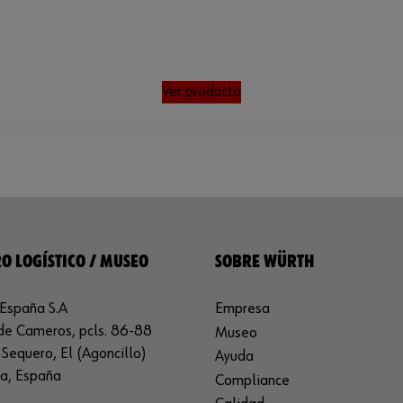
Ver producto
O LOGÍSTICO / MUSEO
SOBRE WÜRTH
España S.A
Empresa
de Cameros, pcls. 86-88
Museo
Sequero, El (Agoncillo)
Ayuda
ja, España
Compliance