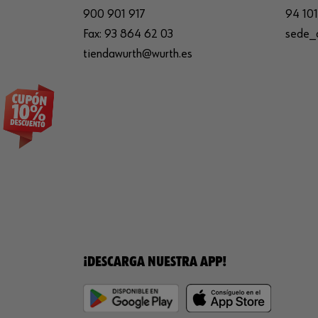
900 901 917
94 101
Fax:
93 864 62 03
sede_
tiendawurth@wurth.es
¡DESCARGA NUESTRA APP!