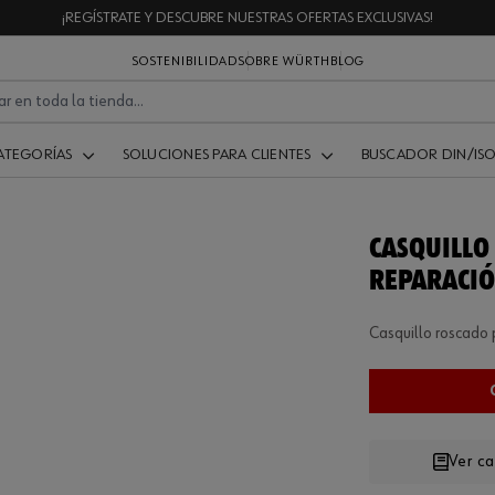
¡REGÍSTRATE Y DESCUBRE NUESTRAS OFERTAS EXCLUSIVAS!
SOSTENIBILIDAD
SOBRE WÜRTH
BLOG
ATEGORÍAS
SOLUCIONES PARA CLIENTES
BUSCADOR DIN/IS
CASQUILLO
REPARACIÓ
Casquillo roscado p
Ver c