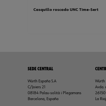
Casquillo roscado UNC Time-Sert
SEDE CENTRAL
CENTR
Würth España S.A
Würth 
C/Joiers 21
Avda. 
08184 Palau-solità i Plegamans
26150 
Barcelona, España
La Rio