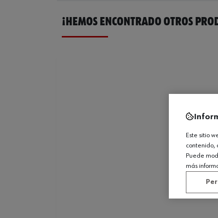
¡HEMOS ENCONTRADO OTROS PROD
Infor
Este sitio 
contenido, 
Puede modif
más inform
Per