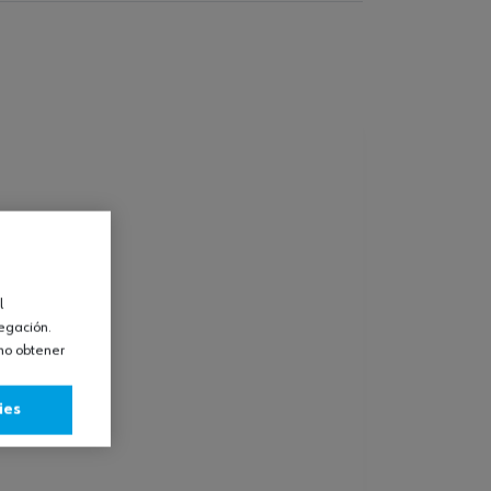
l
vegación.
omo obtener
ies