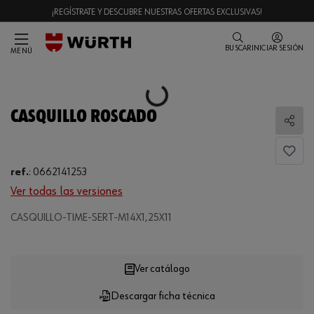
¡REGÍSTRATE Y DESCUBRE NUESTRAS OFERTAS EXCLUSIVAS!
BUSCAR
INICIAR SESIÓN
MENÚ
Loading...
CASQUILLO ROSCADO
Comp
ref.
:
0662141253
Ver todas las versiones
CASQUILLO-TIME-SERT-M14X1,25X11
Loading...
Ver catálogo
Descargar ficha técnica
CANTIDAD
UE