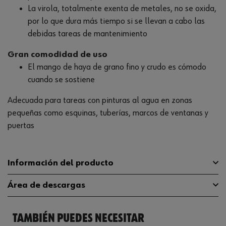
La virola, totalmente exenta de metales, no se oxida,
por lo que dura más tiempo si se llevan a cabo las
debidas tareas de mantenimiento
Gran comodidad de uso
El mango de haya de grano fino y crudo es cómodo
cuando se sostiene
Adecuada para tareas con pinturas al agua en zonas
pequeñas como esquinas, tuberías, marcos de ventanas y
puertas
Información del producto
Área de descargas
Longitud de las cerdas
44 mm
TAMBIÉN PUEDES NECESITAR
Diámetro de anillo del cepillo
30 mm
Catálogo General
0693005006