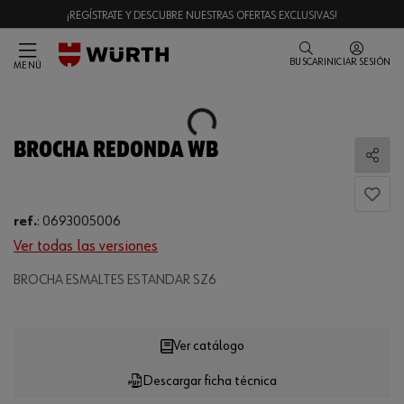
¡REGÍSTRATE Y DESCUBRE NUESTRAS OFERTAS EXCLUSIVAS!
BUSCAR
INICIAR SESIÓN
MENÚ
Loading...
BROCHA REDONDA WB
Comp
ref.
:
0693005006
Ver todas las versiones
Loading...
BROCHA ESMALTES ESTANDAR SZ6
Ver catálogo
Descargar ficha técnica
CANTIDAD
UE