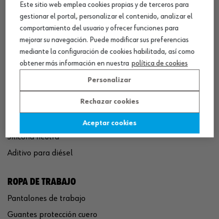
Este sitio web emplea cookies propias y de terceros para
QUÍMICOS
gestionar el portal, personalizar el contenido, analizar el
Limpiador de frenos
comportamiento del usuario y ofrecer funciones para
Eliminador de óxido
mejorar su navegación. Puede modificar sus preferencias
mediante la configuración de cookies habilitada, así como
Pegamento rápido
obtener más información en nuestra
política de cookies
Polímero sellador MS
Personalizar
Pistola espuma poliuretano
Rechazar cookies
Limpiador de motor
Convertidor de óxido
Aceptar cookies
Silicona neutra
Aditivo para diésel
ROPA DE TRABAJO
Pantalones de trabajo
Guantes protección cuero