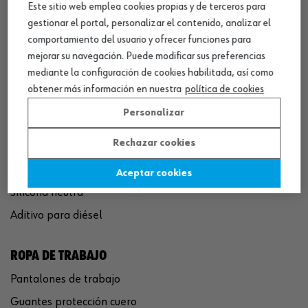
Este sitio web emplea cookies propias y de terceros para
QUÍMICOS
gestionar el portal, personalizar el contenido, analizar el
Limpiador de frenos
comportamiento del usuario y ofrecer funciones para
Eliminador de óxido
mejorar su navegación. Puede modificar sus preferencias
mediante la configuración de cookies habilitada, así como
Pegamento rápido
obtener más información en nuestra
política de cookies
Polímero sellador MS
Personalizar
Pistola espuma poliuretano
Rechazar cookies
Limpiador de motor
Convertidor de óxido
Aceptar cookies
Silicona neutra
Aditivo para diésel
ROPA DE TRABAJO
Pantalones de trabajo
Guantes protección cuero