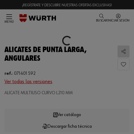
¡REGÍSTRATE Y DESCUBRE NUESTRAS OFERTAS EXCLUSIVAS!
BUSCAR
INICIAR SESIÓN
MENÚ
Loading...
ALICATES DE PUNTA LARGA,
Comp
ANGULARES
ref.
:
071401 592
Ver todas las versiones
Loading...
ALICATE MULTIUSO CURVO L210 MM
Ver catálogo
Descargar ficha técnica
CANTIDAD
UE