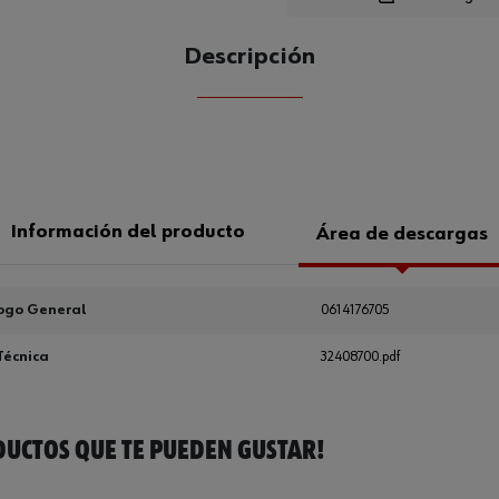
Descripción
CANTIDAD
UE
Información del producto
Área de descargas
ogo General
0614176705
Técnica
32408700.pdf
UCTOS QUE TE PUEDEN GUSTAR!