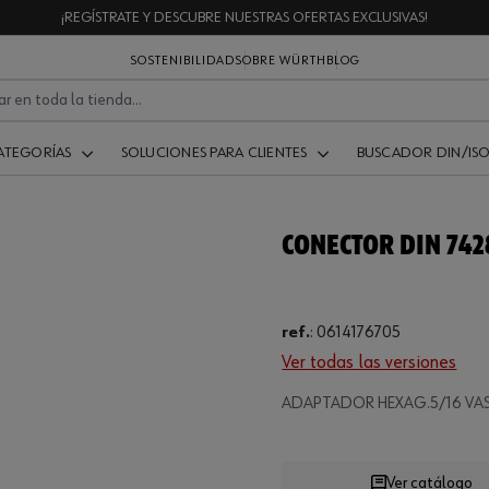
¡REGÍSTRATE Y DESCUBRE NUESTRAS OFERTAS EXCLUSIVAS!
SOSTENIBILIDAD
SOBRE WÜRTH
BLOG
ATEGORÍAS
SOLUCIONES PARA CLIENTES
BUSCADOR DIN/IS
CONECTOR DIN 7428
ref.
:
0614176705
Ver todas las versiones
Loading...
ADAPTADOR HEXAG.5/16 VAS
Ver catálogo