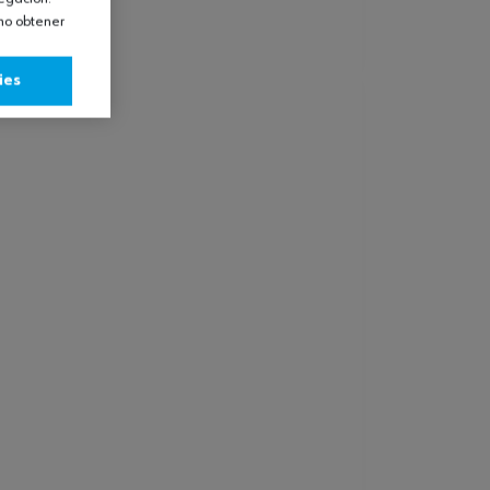
omo obtener
ies