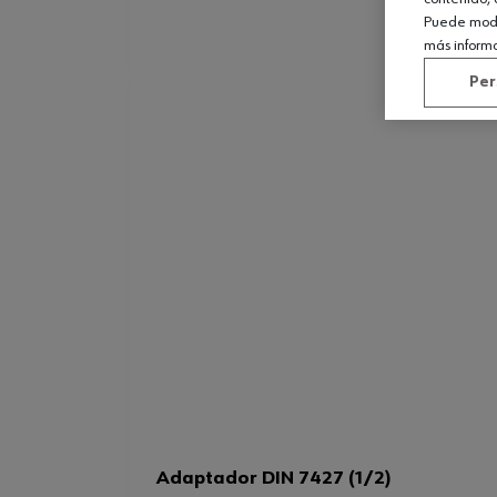
Puede modif
más inform
Per
Adaptador DIN 7427 (1/2)