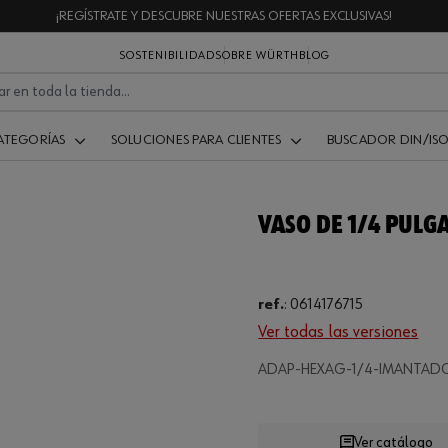
¡REGÍSTRATE Y DESCUBRE NUESTRAS OFERTAS EXCLUSIVAS!
SOSTENIBILIDAD
SOBRE WÜRTH
BLOG
ATEGORÍAS
SOLUCIONES PARA CLIENTES
BUSCADOR DIN/IS
VASO DE 1/4 PULG
ref.
:
0614176715
Ver todas las versiones
ADAP-HEXAG-1/4-IMANTADO
Ver catálogo