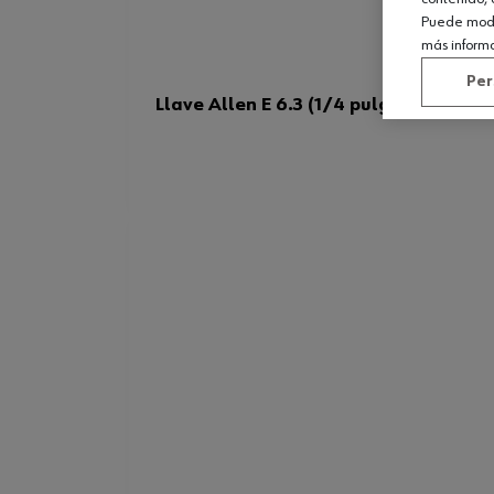
Puede modif
más inform
Per
Llave Allen E 6.3 (1/4 pulg.) con rótul