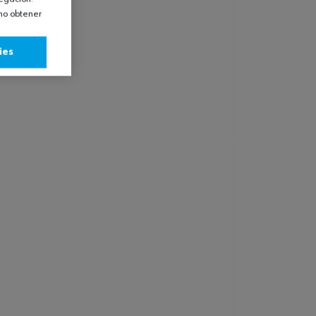
omo obtener
ies