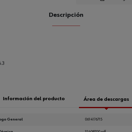
Loading...
Descripción
CANTIDAD
UE
6.3
Información del producto
Área de descargas
ogo General
0614176715
Técnica
32408700.pdf