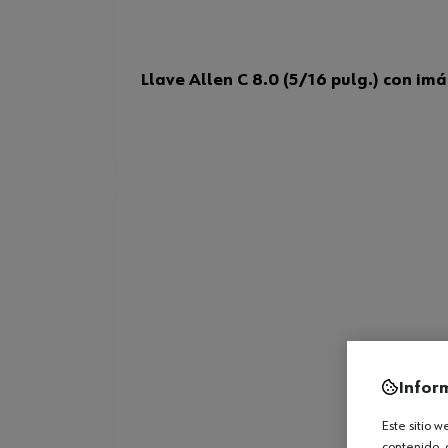
Llave Allen C 8.0 (5/16 pulg.) con im
Infor
Este sitio 
contenido, 