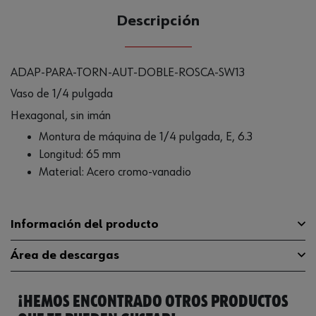
Descripción
ADAP-PARA-TORN-AUT-DOBLE-ROSCA-SW13
Vaso de 1/4 pulgada
Hexagonal, sin imán
Montura de máquina de 1/4 pulgada, E, 6.3
Longitud: 65 mm
Material: Acero cromo-vanadio
Información del producto
Área de descargas
Peso del producto (por artículo)
1.000 g
¡HEMOS ENCONTRADO OTROS PRODUCTOS
Catálogo General
0614176815