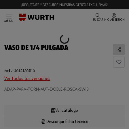
¡REGÍSTRATE Y DESCUBRE NUESTRAS OFERTAS EXCLUSIVAS!
BUSCAR
INICIAR SESIÓN
MENÚ
Loading...
VASO DE 1/4 PULGADA
Comp
ref.
:
0614176815
Ver todas las versiones
ADAP-PARA-TORN-AUT-DOBLE-ROSCA-SW13
Loading...
Ver catálogo
Descargar ficha técnica
CANTIDAD
UE