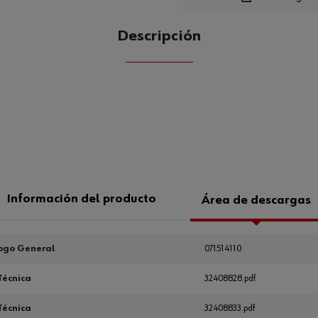
Descripción
CANTIDAD
UE
Información del producto
Área de descargas
ogo General
071514110
Técnica
32408828.pdf
Técnica
32408833.pdf