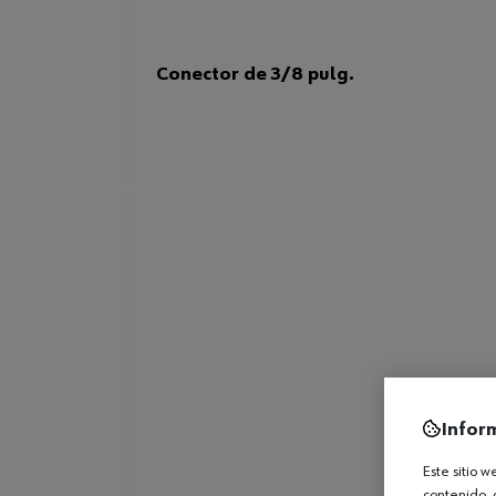
Conector de 3/8 pulg.
Infor
Este sitio 
contenido, 