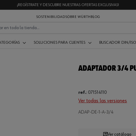
¡REGÍSTRATE Y DESCUBRE NUESTRAS OFERTAS EXCLUSIVAS!
SOSTENIBILIDAD
SOBRE WÜRTH
BLOG
ATEGORÍAS
SOLUCIONES PARA CLIENTES
BUSCADOR DIN/IS
ADAPTADOR 3/4 P
ref.
:
071514110
Ver todas las versiones
Loading...
ADAP-DE-1-A-3/4
Ver catálogo