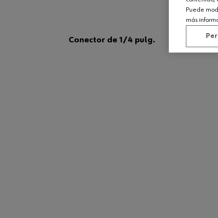
Puede modif
más inform
Per
Conector de 1/4 pulg.