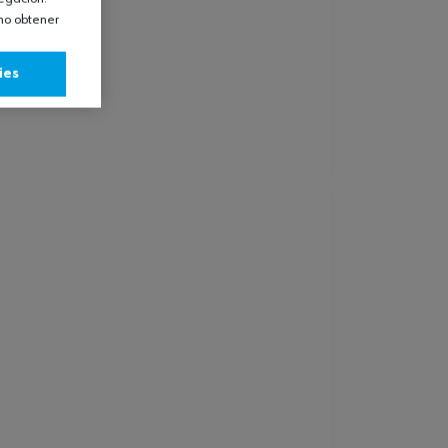
omo obtener
ies