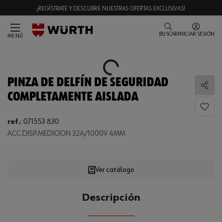
¡REGÍSTRATE Y DESCUBRE NUESTRAS OFERTAS EXCLUSIVAS!
BUSCAR
INICIAR SESIÓN
MENÚ
Loading...
PINZA DE DELFÍN DE SEGURIDAD
Comp
COMPLETAMENTE AISLADA
ref.
:
071553 830
ACC.DISP.MEDICION 32A/1000V 4MM
Loading...
Ver catálogo
CANTIDAD
Descripción
UE