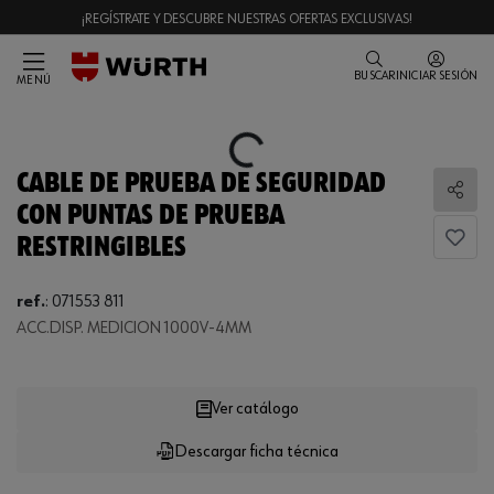
¡REGÍSTRATE Y DESCUBRE NUESTRAS OFERTAS EXCLUSIVAS!
BUSCAR
INICIAR SESIÓN
MENÚ
Loading...
CABLE DE PRUEBA DE SEGURIDAD
Comp
CON PUNTAS DE PRUEBA
RESTRINGIBLES
ref.
:
071553 811
Loading...
ACC.DISP. MEDICION 1000V-4MM
Ver catálogo
Descargar ficha técnica
CANTIDAD
UE