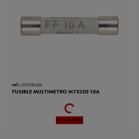
Peso del producto (por artículo)
73.000 g
CAT II/1000 VCAT III/1000
Categoría de protección contra
sobretensión
V
ref.:
071558 506
Loading...
FUSIBLE MULTIMETRO MTX203 10A
Ver producto