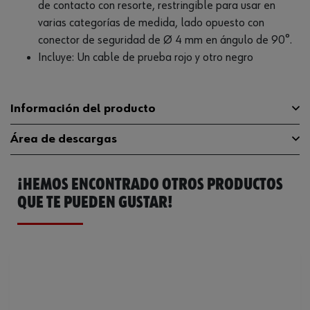
de contacto con resorte, restringible para usar en
varias categorías de medida, lado opuesto con
conector de seguridad de Ø 4 mm en ángulo de 90°.
Incluye: Un cable de prueba rojo y otro negro
Información del producto
Área de descargas
Corriente nominal máxima
20 A
¡HEMOS ENCONTRADO OTROS PRODUCTOS
Longitud
1.2 mm
Catálogo General
071553811
QUE TE PUEDEN GUSTAR!
Tensión nominal máxima
1000 V/CA/CC
Ficha Técnica
118234361.pdf
Diámetro del conector enchufable
4 mm
Sección transversal del hilo
1 mm²
Código del sistema armonizado
90309085900