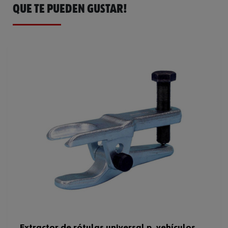
QUE TE PUEDEN GUSTAR!
Profundidad de sujeción
45 mm
Anchura
50 mm
Ancho de llave
17 mm
Longitud del husillo
50 mm
Código del sistema armonizado
82055980000
Peso del producto (por artículo)
341.000 g
Extractor de rótulas universal p. vehículos,