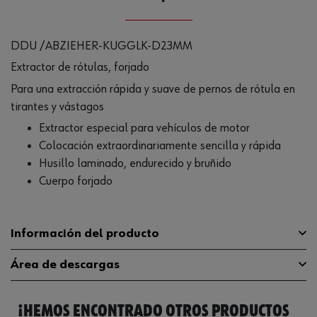
DDU /ABZIEHER-KUGGLK-D23MM
Extractor de rótulas, forjado
Para una extracción rápida y suave de pernos de rótula en
tirantes y vástagos
Extractor especial para vehículos de motor
Colocación extraordinariamente sencilla y rápida
Husillo laminado, endurecido y bruñido
Cuerpo forjado
Información del producto
Área de descargas
Ancho de fijación externa
23 mm
¡HEMOS ENCONTRADO OTROS PRODUCTOS
Dimensión de la rosca
M14 x 1,5
Catálogo General
07155229