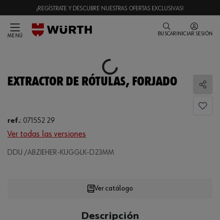
¡REGÍSTRATE Y DESCUBRE NUESTRAS OFERTAS EXCLUSIVAS!
BUSCAR
INICIAR SESIÓN
MENÚ
Loading...
EXTRACTOR DE RÓTULAS, FORJADO
Comp
ref.
:
071552 29
Ver todas las versiones
Loading...
DDU /ABZIEHER-KUGGLK-D23MM
Ver catálogo
CANTIDAD
Descripción
UE