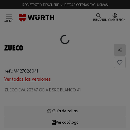
¡REGÍSTRATE Y DESCUBRE NUESTRAS OFERTAS EXCLUSIVAS!
BUSCAR
INICIAR SESIÓN
MENÚ
Loading...
ZUECO
Comp
ref.
:
M427026041
Ver todas las versiones
ZUECO EVA 20347 OB A E SRC BLANCO 41
Loading...
Guía de tallas
Ver catálogo
CANTIDAD
UE