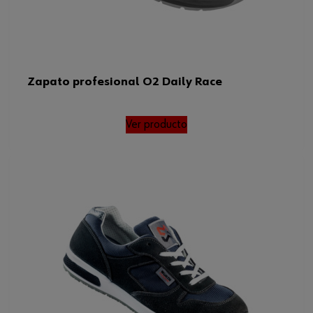
Peso del producto (por artículo)
370.000 g
ISO
20347
Normas
ISO 20347, EN 20347, SRC
Zapato profesional O2 Daily Race
Ver producto