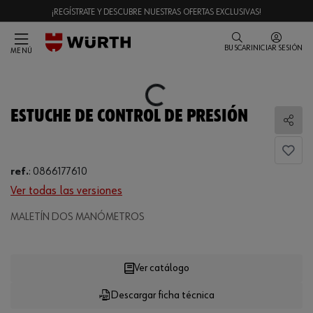
¡REGÍSTRATE Y DESCUBRE NUESTRAS OFERTAS EXCLUSIVAS!
BUSCAR
INICIAR SESIÓN
MENÚ
Loading...
ESTUCHE DE CONTROL DE PRESIÓN
Comp
ref.
:
0866177610
Ver todas las versiones
MALETÍN DOS MANÓMETROS
Loading...
Ver catálogo
Descargar ficha técnica
CANTIDAD
UE