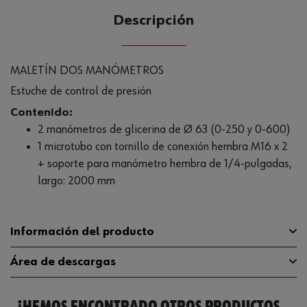
Descripción
MALETÍN DOS MANÓMETROS
Estuche de control de presión
Contenido:
2 manómetros de glicerina de Ø 63 (0-250 y 0-600)
1 microtubo con tornillo de conexión hembra M16 x 2
+ soporte para manómetro hembra de 1/4-pulgadas,
largo: 2000 mm
Información del producto
Área de descargas
Número de piezas en el
3 Uds
surtido/juego
¡HEMOS ENCONTRADO OTROS PRODUCTOS
Catálogo General
0866177610