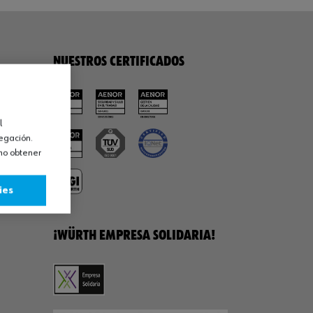
NUESTROS CERTIFICADOS
l
vegación.
omo obtener
ies
¡WÜRTH EMPRESA SOLIDARIA!