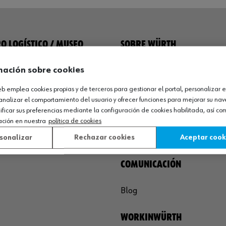
O LOGÍSTICO / MUSEO
SOBRE WÜRTH
mación sobre cookies
España S.A
Empresa
de Cameros, pcls. 86-88
Museo
web emplea cookies propias y de terceros para gestionar el portal, personalizar e
Sequero, El (Agoncillo)
Ayuda
analizar el comportamiento del usuario y ofrecer funciones para mejorar su na
ja, España
Compliance
icar sus preferencias mediante la configuración de cookies habilitada, así c
ación en nuestra
política de cookies
Calidad
 03 01
Sostenibilidad
sonalizar
Rechazar cookies
Aceptar cook
agoncillo@wurth.es
COMUNICACIÓN
Blog
WORKINWÜRTH