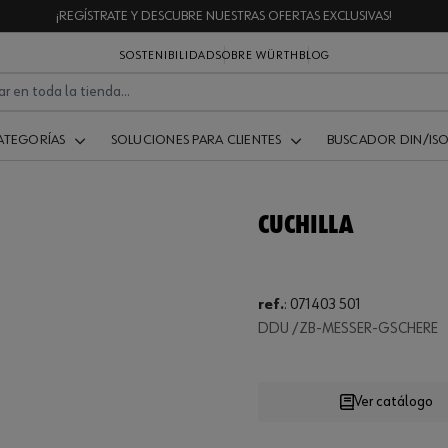
¡REGÍSTRATE Y DESCUBRE NUESTRAS OFERTAS EXCLUSIVAS!
SOSTENIBILIDAD
SOBRE WÜRTH
BLOG
ATEGORÍAS
SOLUCIONES PARA CLIENTES
BUSCADOR DIN/IS
CUCHILLA
ref.
:
071403 501
DDU /ZB-MESSER-GSCHERE
Loading...
Ver catálogo