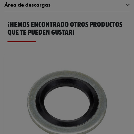
Área de descargas
Peso del producto (por artículo)
147.000 g
¡HEMOS ENCONTRADO OTROS PRODUCTOS
Catálogo General
0866177215
QUE TE PUEDEN GUSTAR!
Ficha Técnica
32406684.pdf
Ficha Técnica
98470725.pdf
Ficha Técnica
98470726.pdf