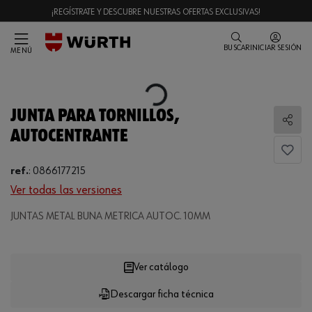
¡REGÍSTRATE Y DESCUBRE NUESTRAS OFERTAS EXCLUSIVAS!
BUSCAR
INICIAR SESIÓN
MENÚ
Loading...
JUNTA PARA TORNILLOS,
Comp
AUTOCENTRANTE
ref.
:
0866177215
Ver todas las versiones
JUNTAS METAL BUNA METRICA AUTOC. 10MM
Loading...
Ver catálogo
Descargar ficha técnica
CANTIDAD
UE