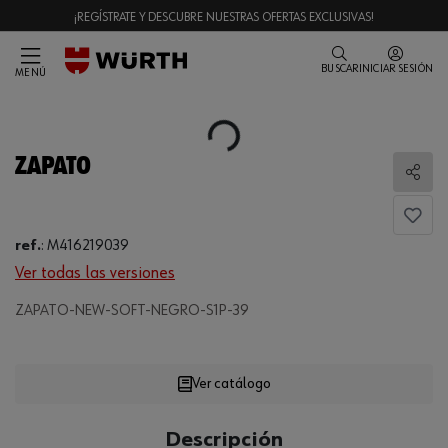
¡REGÍSTRATE Y DESCUBRE NUESTRAS OFERTAS EXCLUSIVAS!
BUSCAR
INICIAR SESIÓN
MENÚ
Loading...
ZAPATO
Comp
ref.
:
M416219039
Ver todas las versiones
ZAPATO-NEW-SOFT-NEGRO-S1P-39
Loading...
Ver catálogo
CANTIDAD
Descripción
UE