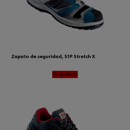
Tamaño FR/ES/PT/BE
39
Otro estándar
SRC
Estándar EN
20345
Peso del producto (por artículo)
730.000 g
ISO
20345
Zapato de seguridad, S1P Stretch X
Normas
ISO 20345, EN 20345, SRC
Ver producto