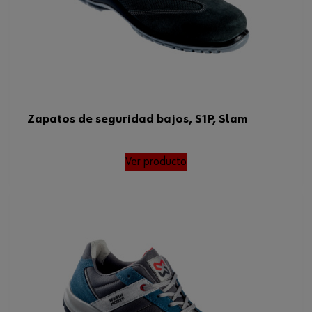
Repelente al agua
No
Otro estándar
SRC
Estándar EN
20345
Peso del producto (por artículo)
460.000 g
Zapatos de seguridad bajos, S1P, Slam
ISO
20345
Ver producto
Normas
ISO 20345, EN 20345, SRC