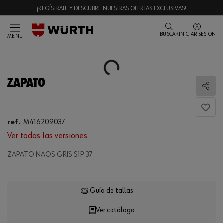
¡REGÍSTRATE Y DESCUBRE NUESTRAS OFERTAS EXCLUSIVAS!
BUSCAR
INICIAR SESIÓN
MENÚ
Loading...
ZAPATO
Comp
ref.
:
M416209037
Ver todas las versiones
ZAPATO NAOS GRIS S1P 37
Loading...
Guía de tallas
Ver catálogo
CANTIDAD
UE