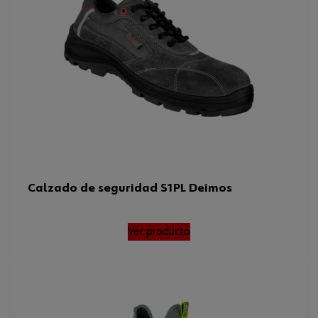
Código del sistema armonizado
640299050000
Peso del producto (por artículo)
1220.000 g
ISO
20345:2022
ISO 20345:2022, EN 20345,
Normas
SR , FO , DGUV 112-191
Calzado de seguridad S1PL Deimos
Ver producto