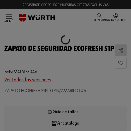
¡REGÍSTRATE Y DESCUBRE NUESTRAS OFERTAS EXCLUSIVAS!
BUSCAR
INICIAR SESIÓN
MENÚ
Loading...
ZAPATO DE SEGURIDAD ECOFRESH S1P
Comp
ref.
:
M416173046
Ver todas las versiones
ZAPATO ECOFRESH S1PL GRIS/AMARILLO 46
Loading...
Guía de tallas
Ver catálogo
CANTIDAD
UE