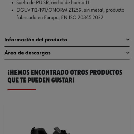
Suela de PU SR, ancho de horma 11
DGUV 112-191/ÖNORM Z1259, sin metal, producto
fabricado en Europa, EN ISO 20345:2022
Información del producto
Área de descargas
Categoría sobre seguridad
S1PL
¡HEMOS ENCONTRADO OTROS PRODUCTOS
11 (calzado de seguridad
Guía de tallas
guia-tallas
Anchura de patas
de ancho estándar)
QUE TE PUEDEN GUSTAR!
Catálogo General
M416173046
Material del forro
Textile
Ficha Técnica
539013552.pdf
Sin metal
Sí
Material de la suela exterior
PU
Material de la puntera protectora
Plástico