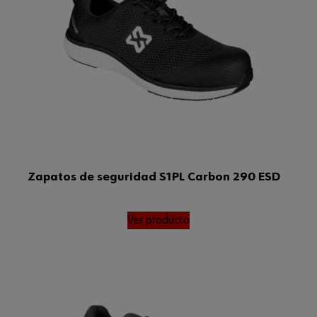
Color
AmarilloGris
ADGUV 112-
191EFOPLProducto
Requisitos adicionales para
zapatos
fabricado en EuropaSRSin
metales
Tamaño
46
100% recycled polyester
Material de la parte superior de
los zapatos
yarn
Zapatos de seguridad S1PL Carbon 290 ESD
Talla de zapato Europa
46
Talla de zapato US
12
Ver producto
Otro estándar
DGUV 112-191FOSR
Estándar EN
20345
Talla de zapato UK
11