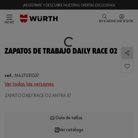
¡REGÍSTRATE Y DESCUBRE NUESTRAS OFERTAS EXCLUSIVAS!
BUSCAR
INICIAR SESIÓN
MENÚ
Loading...
ZAPATOS DE TRABAJO DAILY RACE O2
Comp
ref.
:
M427031037
Ver todas las versiones
Loading...
ZAPATO DAILY RACE O2 ANTRA 37
Guía de tallas
Ver catálogo
CANTIDAD
UE