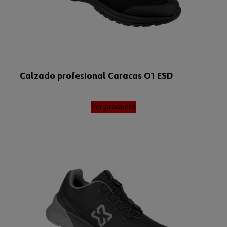
Talla de zapato US
5
Otro estándar
DGUV 112-191FOSRC
Talla de zapato UK
4
Código del sistema armonizado
640419900000
Calzado profesional Caracas O1 ESD
Peso del producto (por artículo)
870.000 g
Ver producto
Normas
SRC , FO , DGUV 112-191