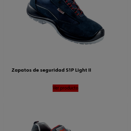
Peso del producto (por artículo)
1420.000 g
EN 20345, SRC , FO , DGUV
Normas
112-191
Zapatos de seguridad S1P Light II
Ver producto