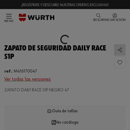
¡REGÍSTRATE Y DESCUBRE NUESTRAS OFERTAS EXCLUSIVAS!
BUSCAR
INICIAR SESIÓN
MENÚ
Loading...
ZAPATO DE SEGURIDAD DAILY RACE
Comp
S1P
ref.
:
M416170047
Ver todas las versiones
Loading...
ZAPATO DAILY RACE S1P NEGRO 47
Guía de tallas
Ver catálogo
CANTIDAD
UE