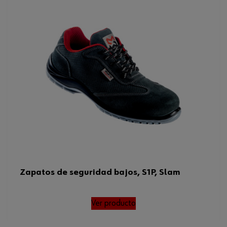
Estándar EN
20345
Talla de zapato UK
11
Código del sistema armonizado
640419900000
Peso del producto (por artículo)
1180.000 g
ISO
20345
ISO 20345, EN 20345, SRC ,
Normas
FO , CI , HRO , ESD , DGUV
112-19
Zapatos de seguridad bajos, S1P, Slam
Ver producto