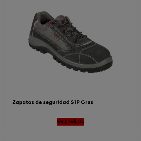
Material de la suela exterior
Caucho
Material de la puntera protectora
Fibra de vidrio
Color
Azul
ACIDGUV 112-
Requisitos adicionales para
191EESDFOHROPSSin
zapatos
metales
Tamaño
46
Material de la parte superior de
Malla
los zapatos
Talla de zapato Europa
46
Zapatos de seguridad S1P Grus
Talla de zapato US
12
Ver producto
CIDGUV 112-
Otro estándar
191ESDFOHROSRC