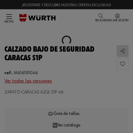
¡REGÍSTRATE Y DESCUBRE NUESTRAS OFERTAS EXCLUSIVAS!
BUSCAR
INICIAR SESIÓN
MENÚ
Loading...
CALZADO BAJO DE SEGURIDAD
Comp
CARACAS S1P
ref.
:
M416181046
Ver todas las versiones
ZAPATO CARACAS AZUL S1P 46
Loading...
Guía de tallas
Ver catálogo
CANTIDAD
UE