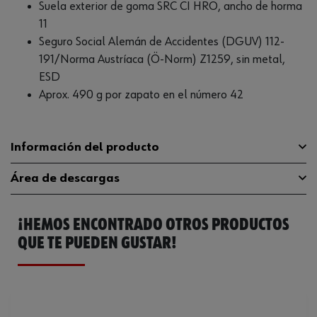
Suela exterior de goma SRC CI HRO, ancho de horma
11
Seguro Social Alemán de Accidentes (DGUV) 112-
191/Norma Austríaca (Ö-Norm) Z1259, sin metal,
ESD
Aprox. 490 g por zapato en el número 42
Información del producto
Área de descargas
Categoría sobre seguridad
S1PS
¡HEMOS ENCONTRADO OTROS PRODUCTOS
11 (calzado de seguridad
Guía de tallas
guia-tallas
Anchura de patas
de ancho estándar)
QUE TE PUEDEN GUSTAR!
Catálogo General
M416181046
Material del forro
Textile
Ficha Técnica
59955475.pdf
Sin metal
Sí