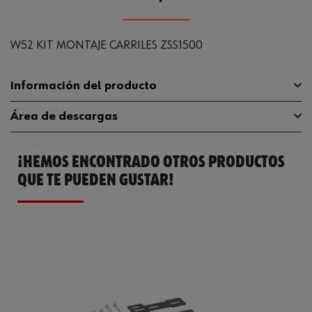
W52 KIT MONTAJE CARRILES ZSS1500
Información del producto
Área de descargas
Código del sistema armonizado
73181569980
¡HEMOS ENCONTRADO OTROS PRODUCTOS
Peso del producto (por artículo)
0.100 kg
Catálogo General
096380574
QUE TE PUEDEN GUSTAR!