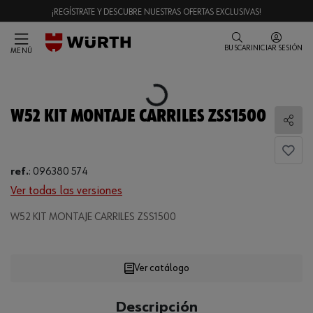
¡REGÍSTRATE Y DESCUBRE NUESTRAS OFERTAS EXCLUSIVAS!
BUSCAR
INICIAR SESIÓN
MENÚ
Loading...
W52 KIT MONTAJE CARRILES ZSS1500
Comp
ref.
:
096380 574
Ver todas las versiones
W52 KIT MONTAJE CARRILES ZSS1500
Loading...
Ver catálogo
CANTIDAD
Descripción
UE