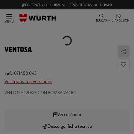
¡REGÍSTRATE Y DESCUBRE NUESTRAS OFERTAS EXCLUSIVAS!
BUSCAR
INICIAR SESIÓN
MENÚ
Loading...
VENTOSA
Comp
ref.
:
071458 045
Ver todas las versiones
VENTOSA 120KG CON BOMBA VACIO
Loading...
Ver catálogo
Descargar ficha técnica
CANTIDAD
UE