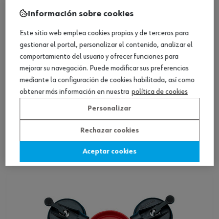
Información sobre cookies
Este sitio web emplea cookies propias y de terceros para
gestionar el portal, personalizar el contenido, analizar el
comportamiento del usuario y ofrecer funciones para
mejorar su navegación. Puede modificar sus preferencias
mediante la configuración de cookies habilitada, así como
obtener más información en nuestra
política de cookies
Personalizar
Indicador vacío ventosa con 2 cabezales
rígidos
Rechazar cookies
Ver producto
Aceptar cookies