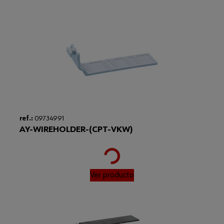
Resistencia a temperatura
60 °C
máxima
Altura
48 mm
Normas
DIN 43659
ref.:
09734991
AY-WIREHOLDER-(CPT-VKW)
Loading...
Ver producto