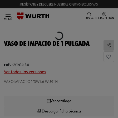
¡REGÍSTRATE Y DESCUBRE NUESTRAS OFERTAS EXCLUSIVAS!
BUSCAR
INICIAR SESIÓN
MENÚ
Loading...
VASO DE IMPACTO DE 1 PULGADA
Comp
ref.
:
071415 46
Ver todas las versiones
VASO IMPACTO 1"SW46 WURTH
Loading...
Ver catálogo
Descargar ficha técnica
CANTIDAD
UE