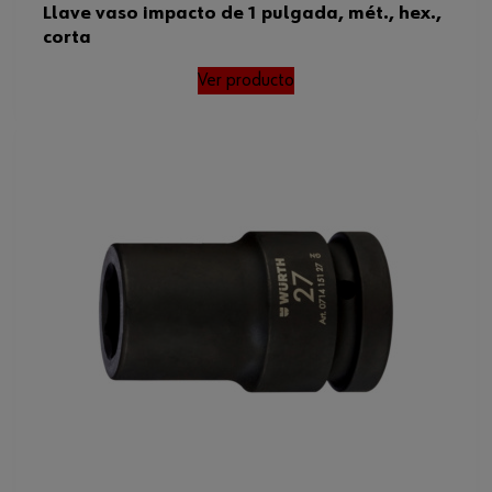
Llave vaso impacto de 1 pulgada, mét., hex.,
corta
Peso del producto (por artículo)
988.000 g
Ver producto
ISO
1174
Normas
ISO 1174