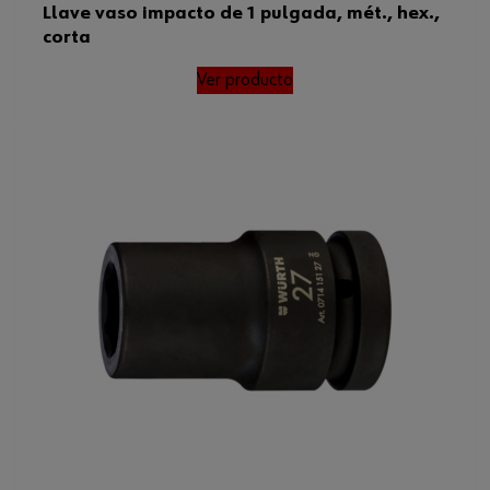
Llave vaso impacto de 1 pulgada, mét., hex.,
corta
Peso del producto (por artículo)
765.000 g
Ver producto
ISO
1174
Normas
ISO 1174