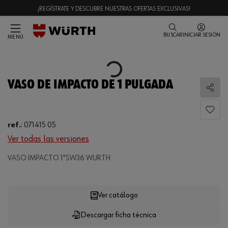
¡REGÍSTRATE Y DESCUBRE NUESTRAS OFERTAS EXCLUSIVAS!
BUSCAR
INICIAR SESIÓN
MENÚ
Loading...
VASO DE IMPACTO DE 1 PULGADA
Comp
ref.
:
071415 05
Ver todas las versiones
VASO IMPACTO 1"SW36 WURTH
Loading...
Ver catálogo
Descargar ficha técnica
CANTIDAD
UE