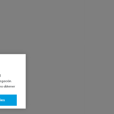
l
vegación.
omo obtener
ies