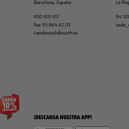
Barcelona, España
La Rio
900 901 917
94 101
Fax:
93 864 62 03
sede_
tiendawurth@wurth.es
¡DESCARGA NUESTRA APP!