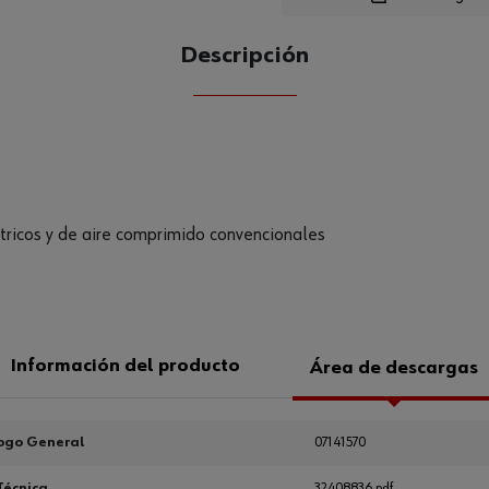
Descripción
CANTIDAD
UE
tricos y de aire comprimido convencionales
Información del producto
Área de descargas
ogo General
07141570
Técnica
32408836.pdf