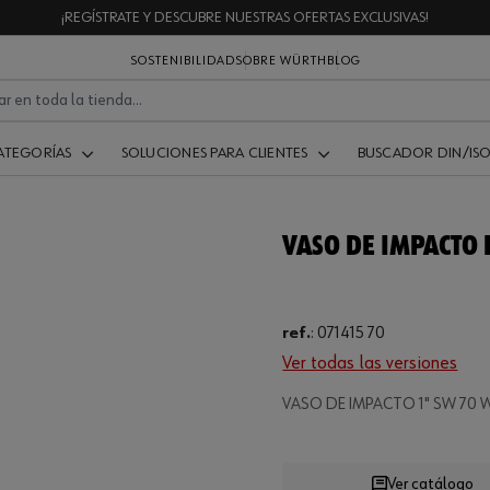
¡REGÍSTRATE Y DESCUBRE NUESTRAS OFERTAS EXCLUSIVAS!
SOSTENIBILIDAD
SOBRE WÜRTH
BLOG
ATEGORÍAS
SOLUCIONES PARA CLIENTES
BUSCADOR DIN/IS
VASO DE IMPACTO 
ref.
:
071415 70
Ver todas las versiones
Loading..
VASO DE IMPACTO 1" SW 70
Ver catálogo