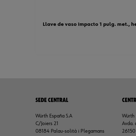
Llave de vaso impacto 1 pulg. met., h
SEDE CENTRAL
CENTR
Würth España S.A
Würth 
C/Joiers 21
Avda. 
08184 Palau-solità i Plegamans
26150 