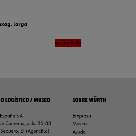
exag. larga
Ver producto
O LOGÍSTICO / MUSEO
SOBRE WÜRTH
España S.A
Empresa
de Cameros, pcls. 86-88
Museo
Sequero, El (Agoncillo)
Ayuda