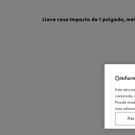
Llave vaso impacto de 1 pulgada, mét.
Infor
Este sitio 
contenido, 
Puede modif
más inform
Per