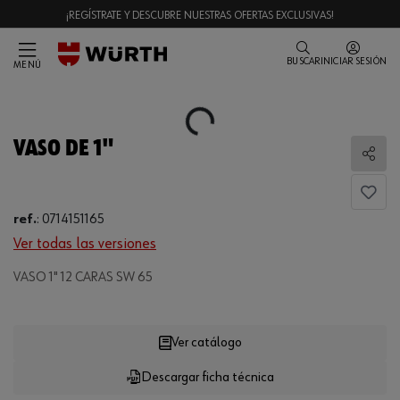
¡REGÍSTRATE Y DESCUBRE NUESTRAS OFERTAS EXCLUSIVAS!
BUSCAR
INICIAR SESIÓN
MENÚ
Loading...
VASO DE 1"
Comp
ref.
:
0714151165
Ver todas las versiones
VASO 1" 12 CARAS SW 65
Loading...
Ver catálogo
Descargar ficha técnica
CANTIDAD
UE