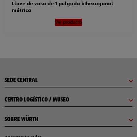
Llave de vaso de 1 pulgada bihexagonal
métrica
Código del sistema armonizado
82042000000
Ver producto
Peso del producto (por artículo)
1468.000 g
ISO
3316
Normas
ISO 3316, DIN 3123
SEDE CENTRAL
CENTRO LOGÍSTICO / MUSEO
SOBRE WÜRTH