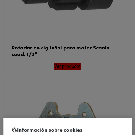
Rotador de cigüeñal para motor Scania
cuad. 1/2"
Ver producto
Información sobre cookies