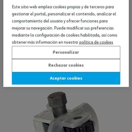
Este sitio web emplea cookies propias y de terceros para
gestionar el portal, personalizar el contenido, analizar el
comportamiento del usuario y ofrecer funciones para
mejorar su navegación. Puede modificar sus preferencias
mediante la configuración de cookies habilitada, así como
obtener más información en nuestra
política de cookies
Rotador de cigüeñal para motor Volvo
Personalizar
cuadr. 1/2"
Rechazar cookies
Ver producto
Aceptar cookies