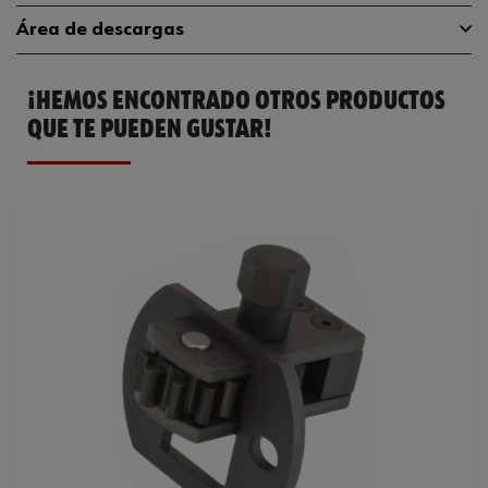
Área de descargas
Lo puede utilizar el fabricante del
MANMercedes-Benz
vehículo
¡HEMOS ENCONTRADO OTROS PRODUCTOS
Catálogo General
1952006455
Peso del producto (por artículo)
474.000 g
QUE TE PUEDEN GUSTAR!