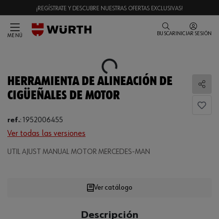
¡REGÍSTRATE Y DESCUBRE NUESTRAS OFERTAS EXCLUSIVAS!
BUSCAR
INICIAR SESIÓN
MENÚ
Loading...
HERRAMIENTA DE ALINEACIÓN DE
Comp
CIGÜEÑALES DE MOTOR
ref.
:
1952006455
Ver todas las versiones
UTIL AJUST MANUAL MOTOR MERCEDES-MAN
Loading...
Ver catálogo
CANTIDAD
Descripción
UE