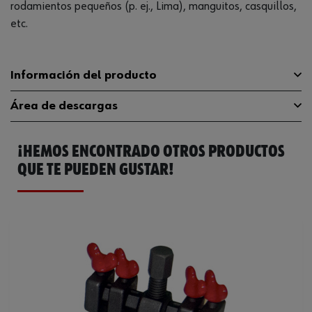
rodamientos pequeños (p. ej., Lima), manguitos, casquillos,
etc.
Información del producto
Área de descargas
Peso de máximo de la extracción
1.2 t
¡HEMOS ENCONTRADO OTROS PRODUCTOS
Anchura del gancho
15 mm
Catálogo General
1952004446
QUE TE PUEDEN GUSTAR!
Longitud de la punta del gancho
4 mm
Profundidad de sujeción
68 mm
Número de brazos
2 par
Peso del producto (por artículo)
660.000 g