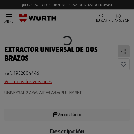
¡REGÍSTRATE Y DESCUBRE NUESTRAS OFERTAS EXCLUSIVAS!
BUSCAR
INICIAR SESIÓN
MENÚ
Loading...
EXTRACTOR UNIVERSAL DE DOS
Comp
BRAZOS
ref.
:
1952004446
Ver todas las versiones
UNIVERSAL 2 ARM WIPER ARM PULLER SET
Loading...
Ver catálogo
CANTIDAD
Descripción
UE