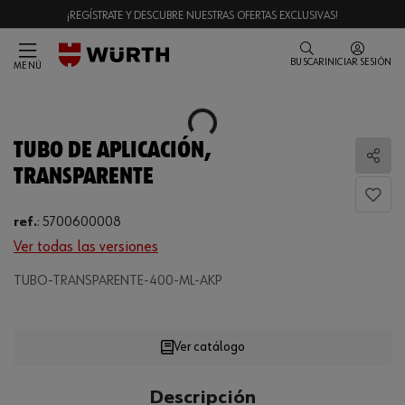
¡REGÍSTRATE Y DESCUBRE NUESTRAS OFERTAS EXCLUSIVAS!
BUSCAR
INICIAR SESIÓN
MENÚ
Loading...
TUBO DE APLICACIÓN,
Comp
TRANSPARENTE
ref.
:
5700600008
Ver todas las versiones
TUBO-TRANSPARENTE-400-ML-AKP
Loading...
Ver catálogo
CANTIDAD
Descripción
UE