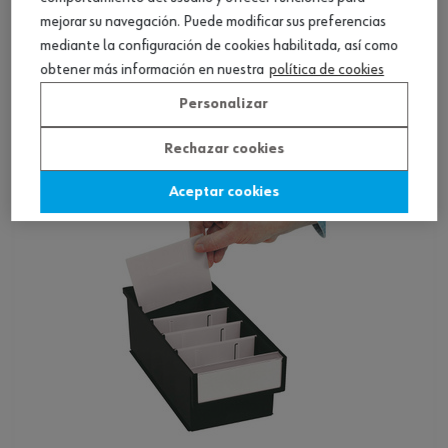
mejorar su navegación. Puede modificar sus preferencias
Caja de plástico para maletín de chapa de
mediante la configuración de cookies habilitada, así como
acero
obtener más información en nuestra
política de cookies
Ver producto
Personalizar
Rechazar cookies
Aceptar cookies