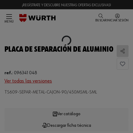
¡REGÍSTRATE Y DESCUBRE NUESTRAS OFERTAS EXCLUSIVAS!
BUSCAR
INICIAR SESIÓN
MENÚ
Loading...
PLACA DE SEPARACIÓN DE ALUMINIO
Comp
ref.
:
096341 048
Ver todas las versiones
TS609-SEPAR-METAL-CAJON-90/450MSML-SML
Loading...
Ver catálogo
Descargar ficha técnica
CANTIDAD
UE