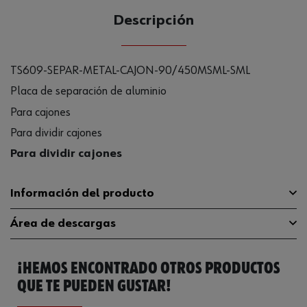
Descripción
TS609-SEPAR-METAL-CAJON-90/450MSML-SML
Placa de separación de aluminio
Para cajones
Para dividir cajones
Para dividir cajones
Información del producto
Área de descargas
Profundidad
365 mm
¡HEMOS ENCONTRADO OTROS PRODUCTOS
Material
ALMG3
Catálogo General
096341048
QUE TE PUEDEN GUSTAR!
Color
Aluminio plata
Ficha Técnica
32411502.pdf