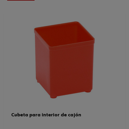
Se puede utilizar para cajón
MSML 90/450
Código del sistema armonizado
94039010900
Peso del producto (por artículo)
0.080 kg
Altura
74 mm
Cubeta para interior de cajón