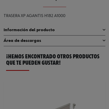
TRASERA XP AGANTIS H182 A1000
Información del producto
Área de descargas
Peso del producto (por artículo)
1.000 g
¡HEMOS ENCONTRADO OTROS PRODUCTOS
Catálogo General
F092082836
QUE TE PUEDEN GUSTAR!