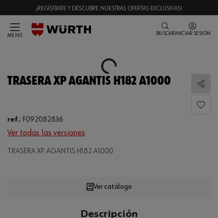
¡REGÍSTRATE Y DESCUBRE NUESTRAS OFERTAS EXCLUSIVAS!
BUSCAR
INICIAR SESIÓN
MENÚ
Loading...
TRASERA XP AGANTIS H182 A1000
Comp
ref.
:
F092082836
Ver todas las versiones
Loading...
TRASERA XP AGANTIS H182 A1000
Ver catálogo
CANTIDAD
Descripción
UE