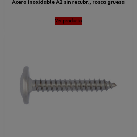
Acero inoxidable A2 sin recubr., rosca gruesa
Forma de rosca
Rosca gruesa
Ver producto
Altura de la cabeza
2.5 mm
Superficie
PL
Collar/brida
Sí
Diámetro nominal
3.9 mm
Otro estándar
CS
Código del sistema armonizado
73181410990
Peso del producto (por artículo)
2.039 g
Normas
CS