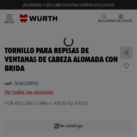
¡REGÍSTRATE Y DESCUBRE NUESTRAS OFERTAS EXCLUSIVAS!
BUSCAR
INICIAR SESIÓN
MENÚ
Loading...
TORNILLO PARA REPISAS DE
Comp
VENTANAS DE CABEZA ALOMADA CON
BRIDA
ref.
:
0126233925
Ver todas las versiones
TOR-ROS.GRU-C.ARN-C-AW20-A2-3,9X25
Loading...
Ver catálogo