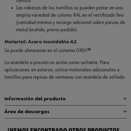
tornillo
Las cabezas de los tornillos se pueden pintar en una
amplia variedad de colores RAL en el rectificado fino
(cantidad mínima y recargo adicional sobre piezas de
metal bruñido, previo pedido).
Material: Acero inoxidable A2
Se puede almacenar en el sistema ORSY®
La arandela a presión no actúa como sellante. Para
aplicaciones en exterior, utilice materiales adicionales o
tornillos para repisas de ventanas con arandela de sellado.
Información del producto
Área de descargas
Material
A2
Diseño de la rosca
Catálogo
Rosca completa