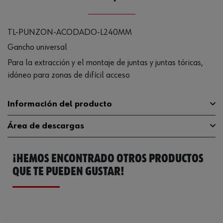
TL-PUNZON-ACODADO-L240MM
Gancho universal
Para la extracción y el montaje de juntas y juntas tóricas,
idóneo para zonas de difícil acceso
Información del producto
Área de descargas
Material
CR-V-ST
¡HEMOS ENCONTRADO OTROS PRODUCTOS
Acabado satinado de alto
Catálogo General
071555334
Superficie
brillo y cromado
QUE TE PUEDEN GUSTAR!
Longitud
240 mm
Diseño
Con arranque