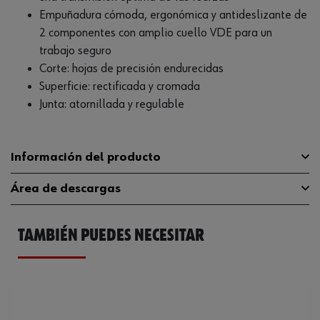
Empuñadura cómoda, ergonómica y antideslizante de
2 componentes con amplio cuello VDE para un
trabajo seguro
Corte: hojas de precisión endurecidas
Superficie: rectificada y cromada
Junta: atornillada y regulable
Información del producto
Área de descargas
Material
ST
Capacidad máxima de corte de
TAMBIÉN PUEDES NECESITAR
Catálogo General
071401586
70 mm²
sección transversal en alambre
Ficha Técnica
32408930.pdf
Longitud
210 mm
Material de la empuñadura
Plástico de 2 componentes