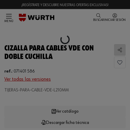
¡REGÍSTRATE Y DESCUBRE NUESTRAS OFERTAS EXCLUSIVAS!
BUSCAR
INICIAR SESIÓN
MENÚ
Loading...
CIZALLA PARA CABLES VDE CON
Comp
DOBLE CUCHILLA
ref.
:
071401 586
Ver todas las versiones
TIJERAS-PARA-CABLE-VDE-L210MM
Loading...
Ver catálogo
Descargar ficha técnica
CANTIDAD
UE