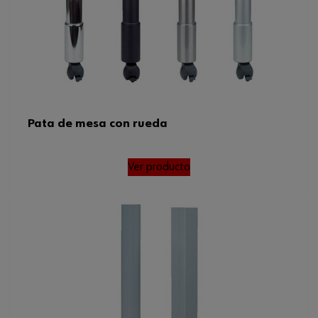
Capacidad de carga
300 kg
Código del sistema armonizado
83024200900
Peso del producto (por artículo)
1751.000 g
Altura mínima/máxima
650-750 mm
Pata de mesa con rueda
Altura de la encimera
750-650 mm
mínima/máxima
Ver producto