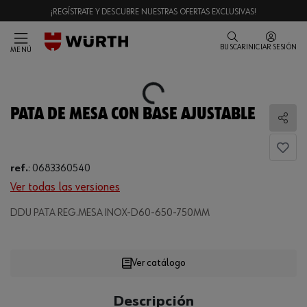
¡REGÍSTRATE Y DESCUBRE NUESTRAS OFERTAS EXCLUSIVAS!
BUSCAR
INICIAR SESIÓN
MENÚ
Loading...
PATA DE MESA CON BASE AJUSTABLE
Comp
ref.
:
0683360540
Ver todas las versiones
DDU PATA REG.MESA INOX-D60-650-750MM
Loading...
Ver catálogo
CANTIDAD
Descripción
UE