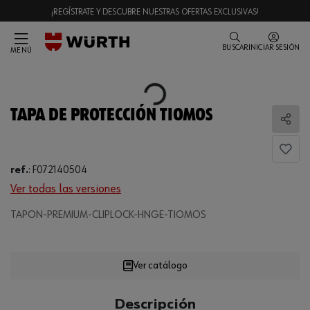
¡REGÍSTRATE Y DESCUBRE NUESTRAS OFERTAS EXCLUSIVAS!
BUSCAR
INICIAR SESIÓN
MENÚ
Loading...
TAPA DE PROTECCIÓN TIOMOS
Comp
ref.
:
F072140504
Ver todas las versiones
TAPON-PREMIUM-CLIPLOCK-HNGE-TIOMOS
Loading...
Ver catálogo
CANTIDAD
Descripción
UE