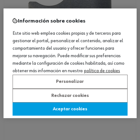
Información sobre cookies
Este sitio web emplea cookies propias y de terceros para
gestionar el portal, personalizar el contenido, analizar el
comportamiento del usuario y ofrecer funciones para
mejorar su navegación. Puede modificar sus preferencias
Loading...
ref.:
0684320006
mediante la configuración de cookies habilitada, así como
CONECT.CLIP BARRA SEPARD.SLIDEBOX BL
obtener más información en nuestra
política de cookies
Personalizar
Ver producto
Rechazar cookies
Aceptar cookies