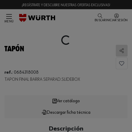
¡REGÍSTRATE Y DESCUBRE NUESTRAS OFERTAS EXCLUSIVAS!
BUSCAR
INICIAR SESIÓN
MENÚ
Loading...
TAPÓN
Comp
ref.
:
0684318008
Loading...
TAPON FINAL BARRA SEPARAD.SLIDEBOX
Ver catálogo
Descargar ficha técnica
CANTIDAD
UE
Descripción