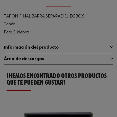
TAPON FINAL BARRA SEPARAD.SLIDEBOX
Tapón
Para Slidebox
Información del producto
Área de descargas
Material
PLA
¡HEMOS ENCONTRADO OTROS PRODUCTOS
Color
Gris
Catálogo General
0684318008
QUE TE PUEDEN GUSTAR!
Código del sistema armonizado
39263000000
Ficha Técnica
32407266.pdf
Peso del producto (por artículo)
9.000 g
Ficha Técnica
32407267.pdf
Ficha Técnica
32407271.pdf