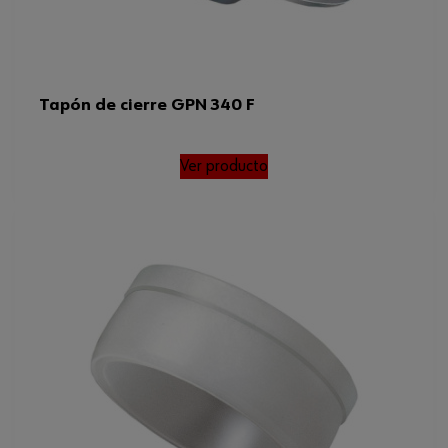
Peso del producto (por artículo)
0.717 g
Resistencia a temperatura
60 °C
máxima
Tapón de cierre GPN 340 F
Altura
9 mm
Ver producto
Normas
GPN 300 F
Resistencia a temperatura
-40 hasta 60 °C
mín./máx.