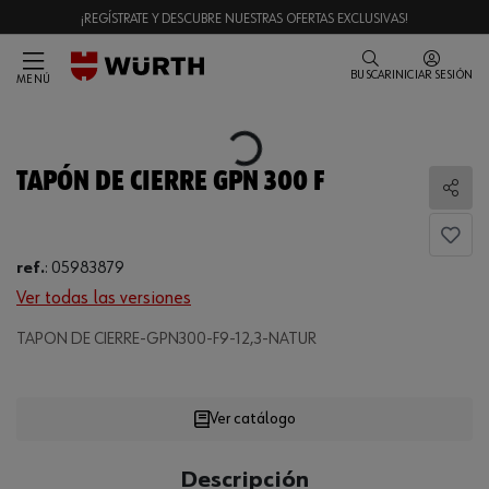
¡REGÍSTRATE Y DESCUBRE NUESTRAS OFERTAS EXCLUSIVAS!
BUSCAR
INICIAR SESIÓN
MENÚ
Loading...
TAPÓN DE CIERRE GPN 300 F
Comp
ref.
:
05983879
Ver todas las versiones
TAPON DE CIERRE-GPN300-F9-12,3-NATUR
Loading...
Ver catálogo
CANTIDAD
Descripción
UE