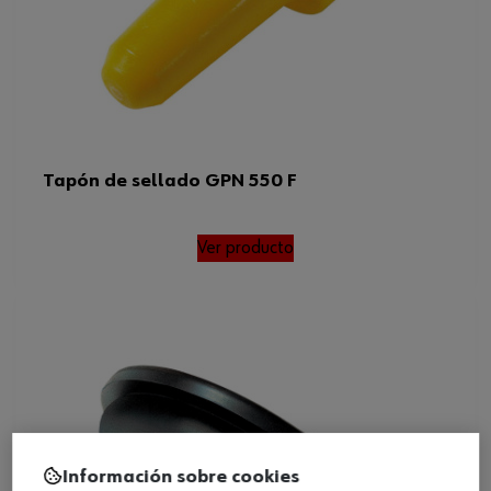
Tapón de sellado GPN 550 F
Ver producto
Información sobre cookies