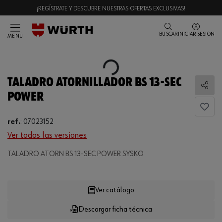
¡REGÍSTRATE Y DESCUBRE NUESTRAS OFERTAS EXCLUSIVAS!
BUSCAR
INICIAR SESIÓN
MENÚ
Loading...
TALADRO ATORNILLADOR BS 13-SEC
Comp
POWER
ref.
:
07023152
Ver todas las versiones
Loading...
TALADRO ATORN BS 13-SEC POWER SYSKO
Ver catálogo
Descargar ficha técnica
CANTIDAD
UE