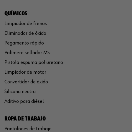
Rango de anchura
1,5-13 mm
mínima/máxima del portabrocas
QUÍMICOS
Velocidad a ralentí
Limpiador de frenos
70-530 U/min(rpm)
mínima/máxima
Eliminador de óxido
Pegamento rápido
Polímero sellador MS
Pistola espuma poliuretano
Limpiador de motor
Convertidor de óxido
Silicona neutra
Aditivo para diésel
ROPA DE TRABAJO
Pantalones de trabajo