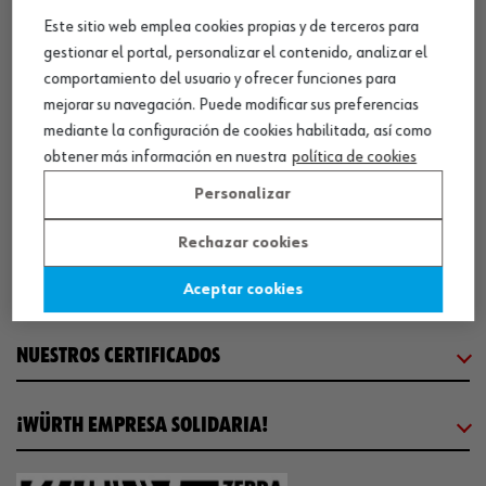
SEDE CENTRAL
Tensión nominal
230 V/CA
Este sitio web emplea cookies propias y de terceros para
Rango de anchura mínima del
gestionar el portal, personalizar el contenido, analizar el
1.5 mm
portabrocas
CENTRO LOGÍSTICO / MUSEO
comportamiento del usuario y ofrecer funciones para
mejorar su navegación. Puede modificar sus preferencias
Ajuste de llave auxiliar
electrónicoArranque
mediante la configuración de cookies habilitada, así como
SOBRE WÜRTH
suaveBotón de bloqueo
obtener más información en nuestra
política de cookies
Funciones
para un funcionamiento
continuoPortabrocas de 13
Personalizar
mmRotación a
COMUNICACIÓN
izquierdas/derechas
Rechazar cookies
Par máximo para la aplicación de
65 Nm
WORKINWÜRTH
atornillado blando
Aceptar cookies
Par máximo para la aplicación de
110 Nm
atornillado duro
NUESTROS CERTIFICADOS
Peso de la base de apoyo
160 g
¡WÜRTH EMPRESA SOLIDARIA!
Frecuencia máxima
60 Hz
Frecuencia mínima
50 Hz