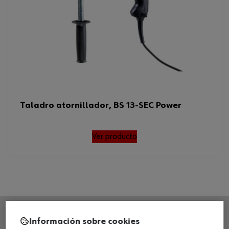
WEEE (devolución de los residuos
5
de aparatos eléctricos y el
Cono para portabrocas
1/2 pulgada x 20 UNF
Clase de protección
Grado de protección
II/Aislamiento protector
Rango de anchura máxima del
13 mm
portabrocas
Taladro atornillador, BS 13-SEC Power
Frecuencia
60 Hz
Ver producto
Velocidad a ralentí mínima
70 U/min(rpm)
Diámetro de perforación máximo
22 mm
en aluminio
Diámetro de perforación máximo
70 mm
en madera
Diámetro del cuello de fijación
43 mm
Información sobre cookies