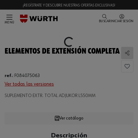
¡REGÍSTRATE Y DESCUBRE NUESTRAS OFERTAS EXCLUSIVAS!
BUSCAR
INICIAR SESIÓN
MENÚ
Loading...
ELEMENTOS DE EXTENSIÓN COMPLETA
Comp
ref.
:
F084075063
Ver todas las versiones
Loading...
SUPLEMENTO EXTR. TOTAL ADJUKOR L550MM
Ver catálogo
CANTIDAD
Descripción
UE