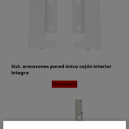
Sist. armazones pared única cajón interior
Integra
Ver producto