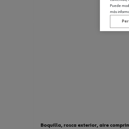
Puede modif
más inform
Per
Boquilla, rosca exterior, aire compri