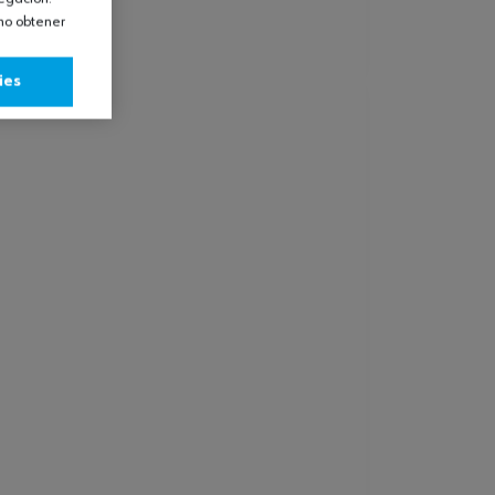
omo obtener
ies