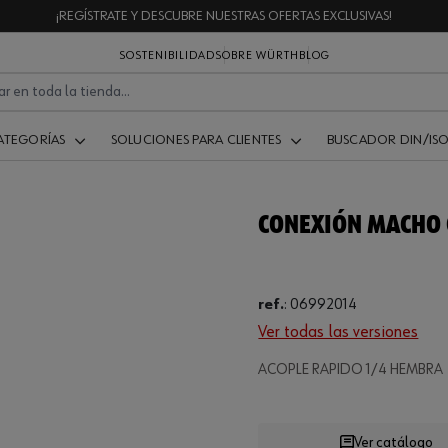
¡REGÍSTRATE Y DESCUBRE NUESTRAS OFERTAS EXCLUSIVAS!
SOSTENIBILIDAD
SOBRE WÜRTH
BLOG
ATEGORÍAS
SOLUCIONES PARA CLIENTES
BUSCADOR DIN/IS
CONEXIÓN MACHO 
ref.
:
06992014
Ver todas las versiones
ACOPLE RAPIDO 1/4 HEMBRA
Loading...
Ver catálogo