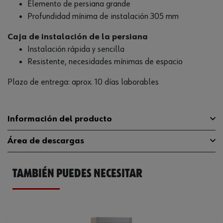
Elemento de persiana grande
Profundidad mínima de instalación 305 mm
Caja de instalación de la persiana
Instalación rápida y sencilla
Resistente, necesidades mínimas de espacio
Plazo de entrega: aprox. 10 días laborables
Información del producto
Área de descargas
Material
Plástico/aluminio
TAMBIÉN PUEDES NECESITAR
Superficie
AN
Catálogo General
0684903087
Altura mínima del armario
1000 mm
Anchura del módulo
900 mm