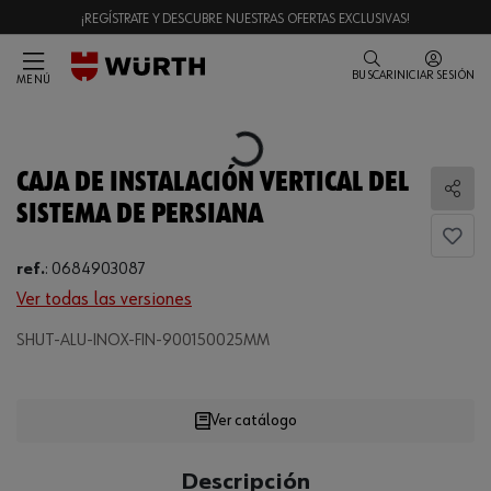
¡REGÍSTRATE Y DESCUBRE NUESTRAS OFERTAS EXCLUSIVAS!
BUSCAR
INICIAR SESIÓN
MENÚ
Loading...
CAJA DE INSTALACIÓN VERTICAL DEL
Comp
SISTEMA DE PERSIANA
ref.
:
0684903087
Ver todas las versiones
SHUT-ALU-INOX-FIN-900150025MM
Loading...
Ver catálogo
CANTIDAD
Descripción
UE